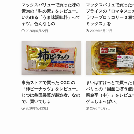
マックスバリューで買った味の
マックスバリュで買った
素㈱の「味の素」をレビュー。
プライスの「ロマネスコ
いわゆる「うま味調味料」って
ラワーブロッコリー 3 種
ヤツ。色んなもの
ミックス」を
2026年6月22日
2026年6月22日
東光ストアで買った CGC の
まいばすけっとで買った
「柿ピーナッツ」をレビュー。
バリュの「国産ごぼう使
じつは亀田製菓が製造者、なの
菜金平（中）」をレビュ
で、買いでしょ
ゲェしょっぱい、
2026年5月23日
2026年5月9日