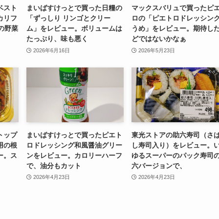
ベスト
まいばすけっとで買った日糧の
マックスバリュで買ったピ
カリフ
「ずっしり リンゴとクリー
ロの「ピエトロドレッシン
の野菜
ム」をレビュー。ボリュームは
うめ」をレビュー。期待し
たっぷり、味も悪く
どではないかなぁ
2026年6月16日
2026年5月23日
トップ
まいばすけっとで買ったピエト
東光ストアの助六寿司（さ
用の根
ロドレッシング和風醤油グリー
し寿司入り）をレビュー。
ー。ス
ンをレビュー。カロリーハーフ
ゆるスーパーのパック寿司
で、油分もカット
六バージョンで、
2026年4月23日
2026年4月23日