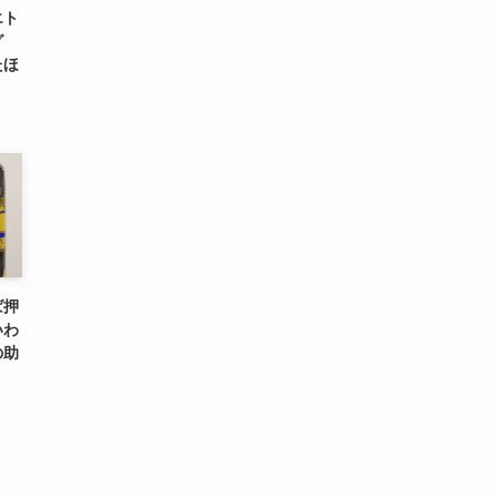
エト
グ
たほ
ば押
いわ
の助