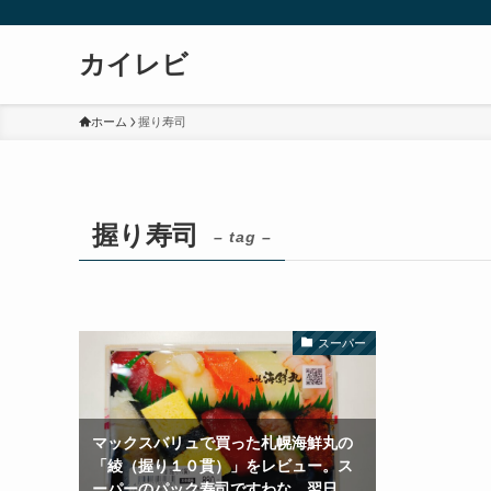
カイレビ
ホーム
握り寿司
握り寿司
– tag –
スーパー
マックスバリュで買った札幌海鮮丸の
「綾（握り１０貫）」をレビュー。ス
ーパーのパック寿司ですわな。翌日