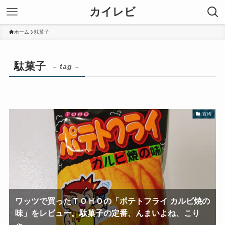
カイレビ
ホーム
駄菓子
駄菓子
– tag –
百均
ワッツで買ったＴＯＨＯの「ポテトフライ カルビ焼の
味」をレビュー。駄菓子の定番、んまいよね、こり
ゃ。