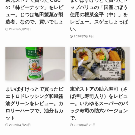
東光ストアで買った CGC
まいばすけっとで買ったト
の「柿ピーナッツ」をレビ
ップバリュの「国産ごぼう
ュー。じつは亀田製菓が製
使用の根菜金平（中）」を
造者、なので、買いでしょ
レビュー。スゲェしょっぱ
い、
2026年5月23日
2026年5月9日
まいばすけっとで買ったピ
東光ストアの助六寿司（さ
エトロドレッシング和風醤
ば押し寿司入り）をレビュ
油グリーンをレビュー。カ
ー。いわゆるスーパーのパ
ロリーハーフで、油分もカ
ック寿司の助六バージョン
ット
で、
2026年4月23日
2026年4月23日