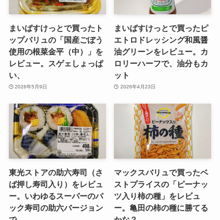
まいばすけっとで買ったト
まいばすけっとで買ったピ
ップバリュの「国産ごぼう
エトロドレッシング和風醤
使用の根菜金平（中）」を
油グリーンをレビュー。カ
レビュー。スゲェしょっぱ
ロリーハーフで、油分もカ
い、
ット
2026年5月9日
2026年4月23日
東光ストアの助六寿司（さ
マックスバリュで買ったベ
ば押し寿司入り）をレビュ
ストプライスの「ピーナッ
ー。いわゆるスーパーのパ
ツ入り柿の種」をレビュ
ック寿司の助六バージョン
ー。亀田の柿の種に勝てる
で、
かな？